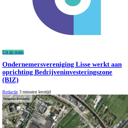
Uit de regio
Ondernemersvereniging Lisse werkt aan
oprichting Bedrijveninvesteringszone
(BIZ)
Redactie
3 minuten leestijd