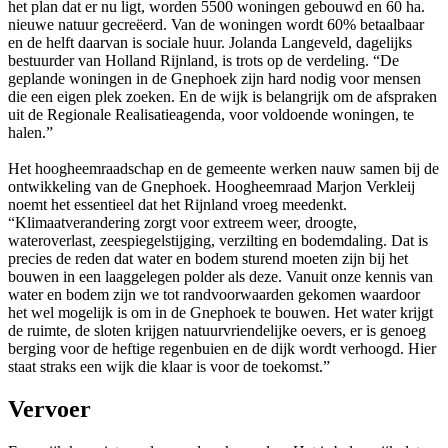
het plan dat er nu ligt, worden 5500 woningen gebouwd en 60 ha.
nieuwe natuur gecreëerd. Van de woningen wordt 60% betaalbaar
en de helft daarvan is sociale huur. Jolanda Langeveld, dagelijks
bestuurder van Holland Rijnland, is trots op de verdeling. “De
geplande woningen in de Gnephoek zijn hard nodig voor mensen
die een eigen plek zoeken. En de wijk is belangrijk om de afspraken
uit de Regionale Realisatieagenda, voor voldoende woningen, te
halen.”
Het hoogheemraadschap en de gemeente werken nauw samen bij de
ontwikkeling van de Gnephoek. Hoogheemraad Marjon Verkleij
noemt het essentieel dat het Rijnland vroeg meedenkt.
“Klimaatverandering zorgt voor extreem weer, droogte,
wateroverlast, zeespiegelstijging, verzilting en bodemdaling. Dat is
precies de reden dat water en bodem sturend moeten zijn bij het
bouwen in een laaggelegen polder als deze. Vanuit onze kennis van
water en bodem zijn we tot randvoorwaarden gekomen waardoor
het wel mogelijk is om in de Gnephoek te bouwen. Het water krijgt
de ruimte, de sloten krijgen natuurvriendelijke oevers, er is genoeg
berging voor de heftige regenbuien en de dijk wordt verhoogd. Hier
staat straks een wijk die klaar is voor de toekomst.”
Vervoer