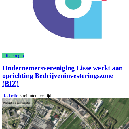
Uit de regio
Ondernemersvereniging Lisse werkt aan
oprichting Bedrijveninvesteringszone
(BIZ)
Redactie
3 minuten leestijd