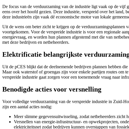
De focus van de verduurzaming van de industrie ligt vaak op de vijf 
eens over het hoofd gezien. Deze industrie, verspreid over het land, b
deze industrieën zijn vaak dé economische motor van lokale gemeens
Uit de wens om beter zicht te krijgen op de verduurzamingsplannen van
voortgekomen. Voor de verspreide industrie is voor een regionale a
energievraag, en worden hun plannen afgestemd met die van netbehe
met deze bedrijven en netbeheerders.
Elektrificatie belangrijkste verduurzaming
Uit de pCES blijkt dat de deelnemende bedrijven plannen hebben die i
Maar ook waterstof of groengas zijn voor enkele partijen routes om te
verspreide industrie gaat zorgen voor een toenemende vraag naar infras
Benodigde acties voor versnelling
Voor volledige verduurzaming van de verspreide industrie in Zuid-Ho
zijn een aantal acties nodig:
Meer slimme gegevensuitwisseling, zodat netbeheerders zicht he
Versnellen van energie-infrastructuur- en opwekprojecten, ond
elektriciteitsnet zodat bedrijven kunnen overstappen van fossiele 