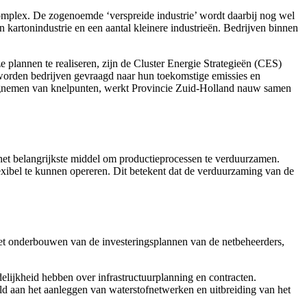
Complex. De zogenoemde ‘verspreide industrie’ wordt daarbij nog wel
n kartonindustrie en een aantal kleinere industrieën. Bedrijven binnen
 plannen te realiseren, zijn de Cluster Energie Strategieën (CES)
worden bedrijven gevraagd naar hun toekomstige emissies en
egnemen van knelpunten, werkt Provincie Zuid-Holland nauw samen
 het belangrijkste middel om productieprocessen te verduurzamen.
lexibel te kunnen opereren. Dit betekent dat de verduurzaming van de
het onderbouwen van de investeringsplannen van de netbeheerders,
elijkheid hebben over infrastructuurplanning en contracten.
ld aan het aanleggen van waterstofnetwerken en uitbreiding van het