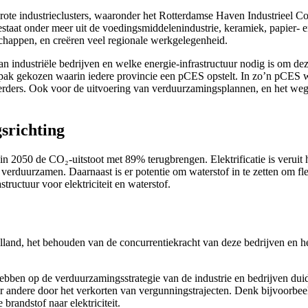
grote industrieclusters, waaronder het Rotterdamse Haven Industrieel 
estaat onder meer uit de voedingsmiddelenindustrie, keramiek, papier- e
chappen, en creëren veel regionale werkgelegenheid.
 industriële bedrijven en welke energie-infrastructuur nodig is om deze
anpak gekozen waarin iedere provincie een pCES opstelt. In zo’n pCES 
erders. Ook voor de uitvoering van verduurzamingsplannen, en het w
srichting
n 2050 de CO₂-uitstoot met 89% terugbrengen. Elektrificatie is veruit
 verduurzamen. Daarnaast is er potentie om waterstof in te zetten om f
tructuur voor elektriciteit en waterstof.
lland, het behouden van de concurrentiekracht van deze bedrijven en 
bben op de verduurzamingsstrategie van de industrie en bedrijven duid
er andere door het verkorten van vergunningstrajecten. Denk bijvoorbee
brandstof naar elektriciteit.