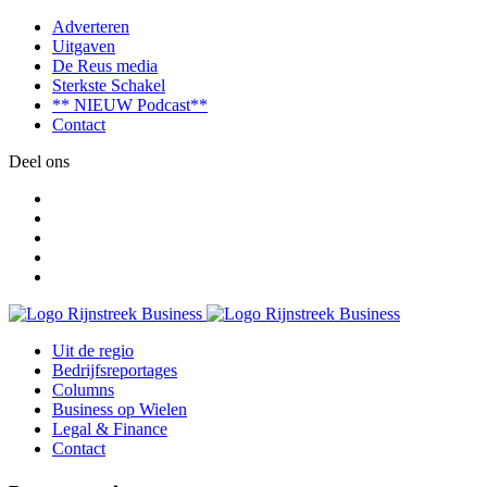
Adverteren
Uitgaven
De Reus media
Sterkste Schakel
** NIEUW Podcast**
Contact
Deel ons
Uit de regio
Bedrijfsreportages
Columns
Business op Wielen
Legal & Finance
Contact