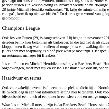
gevraagd om sous-chef te worden. Inmiddels is hij, sinds de zomer v
periode tussen zijn koksopleiding en Breakers werkte de nu 28-jarige
28-jarige Mitchell Hendriks enthousiast. “Ik krijg de ruimte om mijn 
collega’s, kom ik op nieuwe ideeën.” En daar is geen woord van geloge
gepromoot.
Champions League
Ook Jos van Putten (29) is aangeschoven. Hij begon in november 2014
geleden ben ik hier begonnen als barkeeper. In die tijd had ik als stu
kloppen toen ik zag wat hier allemaal mogelijk is: van walking dinner
je iets hebt met hospitality, is dit dé plek waar je moet zijn. Hier 
nu restaurant-manager bij Breakers.”
Jos van Putten en Mitchell Hendriks omschrijven Breakers Beach House 
ongedwongen, maar met stijl en klasse. Dat stralen we ook uit, onder 
Haardvuur en terras
Ook voor zakelijke events is dit een mooie plek zo dicht bij de Noor
de tweede dag in een wat informelere setting hier te dineren. Ook voor
bijvoorbeeld een lunch of een diner in een sfeervolle en rustige omg
Waar Jos en Mitchell trots op zijn is dat Breakers Beach House sind