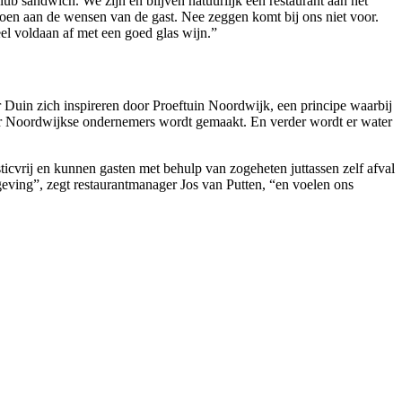
ub sandwich. We zijn en blijven natuurlijk een restaurant aan het
ldoen aan de wensen van de gast. Nee zeggen komt bij ons niet voor.
el voldaan af met een goed glas wijn.”
 Duin zich inspireren door Proeftuin Noordwijk, een principe waarbij
oor Noordwijkse ondernemers wordt gemaakt. En verder wordt er water
sticvrij en kunnen gasten met behulp van zogeheten juttassen zelf afval
mgeving”, zegt restaurantmanager Jos van Putten, “en voelen ons