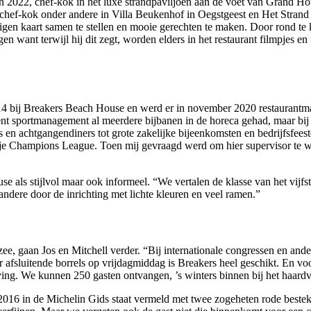
an 2022, chef-kok in het luxe strandpaviljoen aan de voet van Grand Ho
 chef-kok onder andere in Villa Beukenhof in Oegstgeest en Het Strand 
eigen kaart samen te stellen en mooie gerechten te maken. Door rond te
n want terwijl hij dit zegt, worden elders in het restaurant filmpjes 
 bij Breakers Beach House en werd er in november 2020 restaurantmanag
dent sportmanagement al meerdere bijbanen in de horeca gehad, maar bij 
s en achtgangendiners tot grote zakelijke bijeenkomsten en bedrijfsfees
speel je Champions League. Toen mij gevraagd werd om hier supervisor t
als stijlvol maar ook informeel. “We vertalen de klasse van het vijfste
andere door de inrichting met lichte kleuren en veel ramen.”
dzee, gaan Jos en Mitchell verder. “Bij internationale congressen en a
 afsluitende borrels op vrijdagmiddag is Breakers heel geschikt. En voo
eving. We kunnen 250 gasten ontvangen, ’s winters binnen bij het haardv
s 2016 in de Michelin Gids staat vermeld met twee zogeheten rode best