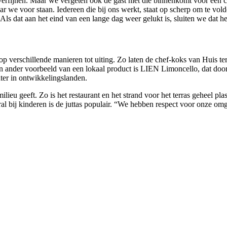
erfijnen. Maar we vergeten ook de gast niet die binnenkomt voor een cl
ar we voor staan. Iedereen die bij ons werkt, staat op scherp om te vo
ls dat aan het eind van een lange dag weer gelukt is, sluiten we dat he
verschillende manieren tot uiting. Zo laten de chef-koks van Huis ter
Een ander voorbeeld van een lokaal product is LIEN Limoncello, dat d
ater in ontwikkelingslanden.
eu geeft. Zo is het restaurant en het strand voor het terras geheel pla
ral bij kinderen is de juttas populair. “We hebben respect voor onze o