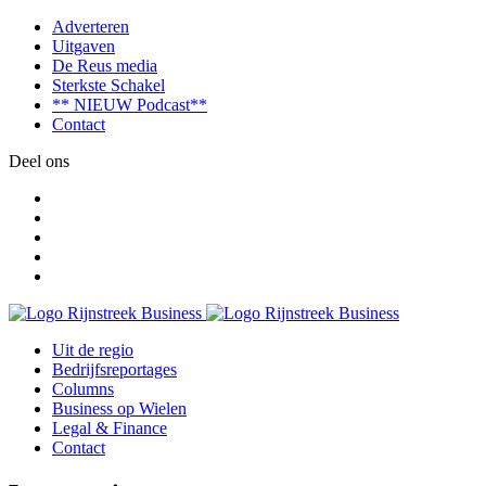
Adverteren
Uitgaven
De Reus media
Sterkste Schakel
** NIEUW Podcast**
Contact
Deel ons
Uit de regio
Bedrijfsreportages
Columns
Business op Wielen
Legal & Finance
Contact