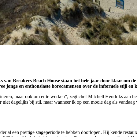
van Breakers Beach House staan het hele jaar door klaar om de zake
 twee jonge en enthousiaste horecamensen over de informele stijl en
e dineren, maar ook om er te werken”, zegt chef Mitchell Hendriks aan het
er niet dagelijks bij stil, maar wanneer ik op een mooie dag als vandaag 
rder al een prettige stageperiode te hebben doorlopen. Hij kende restau