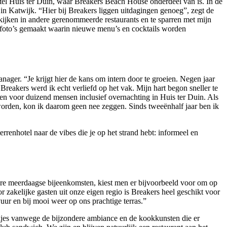
tel Huis ter Duin, waar Breakers Beach House onderdeel van is. In de
in Katwijk. “Hier bij Breakers liggen uitdagingen genoeg”, zegt de
 kijken in andere gerenommeerde restaurants en te sparren met mijn
en foto’s gemaakt waarin nieuwe menu’s en cocktails worden
er. “Je krijgt hier de kans om intern door te groeien. Negen jaar
Breakers werd ik echt verliefd op het vak. Mijn hart begon sneller te
ten voor duizend mensen inclusief overnachting in Huis ter Duin. Als
e worden, kon ik daarom geen nee zeggen. Sinds tweeënhalf jaar ben ik
rrenhotel naar de vibes die je op het strand hebt: informeel en
ndere meerdaagse bijeenkomsten, kiest men er bijvoorbeeld voor om op
r zakelijke gasten uit onze eigen regio is Breakers heel geschikt voor
uur en bij mooi weer op ons prachtige terras.”
ekjes vanwege de bijzondere ambiance en de kookkunsten die er