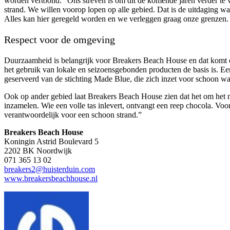
worden vertoond. “Ons streven is om dit de komende jaren verder te v
strand. We willen voorop lopen op alle gebied. Dat is de uitdaging wa
Alles kan hier geregeld worden en we verleggen graag onze grenzen. A
Respect voor de omgeving
Duurzaamheid is belangrijk voor Breakers Beach House en dat komt op 
het gebruik van lokale en seizoensgebonden producten de basis is. 
geserveerd van de stichting Made Blue, die zich inzet voor schoon w
Ook op ander gebied laat Breakers Beach House zien dat het om het mili
inzamelen. Wie een volle tas inlevert, ontvangt een reep chocola. Voo
verantwoordelijk voor een schoon strand.”
Breakers Beach House
Koningin Astrid Boulevard 5
2202 BK Noordwijk
071 365 13 02
breakers2@huisterduin.com
www.breakersbeachhouse.nl