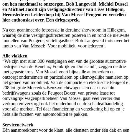
om hen maximaal te ontzorgen. Bob Langeveld, Michiel Dussel
en Michael Jacott zijn vestigingsdirecteur van Lisse-Hillegom,
Heemstede en Leiderdorp bij Van Mossel Peugeot en vertellen
hier enthousiast over. Een driegesprek.
Na een geanimeerde fotosessie in deruime showroom in Hillegom,
waarbij de drie vestigingsdirecteuren poseren in en rond de nieuwste
modellen van Peugeot, vertelt gastheer Bob Langeveld trots over het
motto van Van Mossel: ‘Voor mobiliteit, voor iedereen’.
Alle vlakken
“We zijn met ruim 300 vestigingen een van de grootste automotive-
bedrijven van de Benelux, Frankrijk en Duitsland”, zeggen de drie
met gepaste trots. Van Mossel voert bijna alle automerken en
ontzorgt ondernemers en particulieren op allemogelijke manieren op
het gebied van mobiliteit. Van de compacte en elektrische Peugeot e-
208 tot grote Mercedes-Benz-vrachtwagens en daar tussenin
bedrijfswagens zoals de Peugeot Boxer; van private lease tot
omvangrijk wagenparkbeheer. Van Mossel gaat veel verder dan
verkoop en verzorgt ook het onderhoud en de schadeafhandeling
voor alle merken. Tel daar financiering en verzekering bij op en je
hebt alle facetten van automobiliteit te pakken.
Servicenetwerk
Eén aanspreekpunt voor de klant, alle diensten onder één dak en een