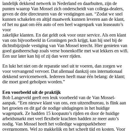
landelijk dekkend netwerk in Nederland en daarbuiten, zijn de
punten waarop Van Mossel zich onderscheidt van collega-dealers,
geven de drie directeuren van de vestigingen aan. “Zodat we snel
kunnen schakelen en altijd maatwerk kunnen leveren aan de klant,
of het nu gaat om één auto of een heel wagenpark van leaseauto’s
voor
zakelijke klanten. En dat geldt ook voor onze service. Als een klant
van ons bijvoorbeeld in Groningen pech krijgt, kan hij snel bij de
dichtstbijzijnde vestiging van Van Mossel terecht. Hier genieten van
goed gastheerschap zoals verse bonenkoffie met wat lekkers en wifi.
Een uur later kan hij of zij dan weer rijden.
En lukt het niet om de reparatie snel uit te voeren, dan zorgen we
voor vervangend vervoer. Dat allemaal dankzij ons internationaal
dekkend servicenetwerk. Iedereen heeft maar één belang: de klant;
die moet goed geholpen worden.”
Een voorbeeld uit de praktijk
Bob Langeveld geeft een leuk voorbeeld van de Van Mossel-
aanpak. “Een nieuwe klant van ons, een uitzendbureau, is flink aan
het groeien en dit gaf de nodige uitdagingen in het huidige
wagenpark. Ze hadden 15 koopauto’s rijden en door de huidige
arbeidsmarkt met veel flexibele krachten hadden ze meer auto’s
nodig. Van Mossel heeft het volledige wagenparkbeheer
overgenomen. Wel zo makkelijk en het scheelt tijd en kosten. Voor