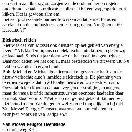
een vast maandbedrag ontzorgen wij de ondernemer en regelen
onderhoud, schade, shortlease en alles dat bij een wagenpark komt
kijken. Het is gewoon slim om
met een professionele partner te werken zodat je met focus en
aandacht op de corebusiness verder kan groeien. Nu rijden er 60
leaseauto’s!”
Elektrisch rijden
Nieuw is dat Van Mossel ook diensten op het gebied van energie
levert. “Als klanten bij ons een elektrische auto kopen, regelen wij
de laadpaal. Sinds dit jaar doen we dit helemaal in eigen beheer.
Daarvoor deden we het ook al, maar besteedden we dit werk uit. Nu
hebben we alles in eigen hand.”
Bob, Michiel en Michael becijferen dat ongeveer de helft van de
nieuw verkochte auto’s inmiddels elektrisch is. De planning van
overheidswege is dat in 2030 alle nieuwe auto’s elektrisch zijn.
Onze fabrieken kunnen dat aan, zeggen de vestigingsmanagers,
maar de vraag is of de infrastructuur van openbare laadpalen daar
dan ook klaar voor is. “Wat er op dat gebied gebeurt, kunnen wij
niet beïnvloeden. We dragen er wel zo goed mogelijk aan bij met
Van Mossel Energie Diensten waarmee we particulieren en
bedrijven voorzien van laadpalen.”
Van Mossel Peugeot Heemstede
Cruquiusweg 37C