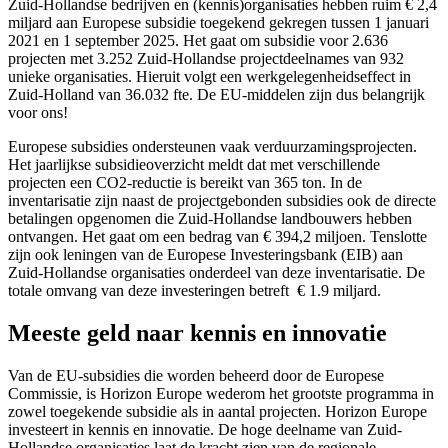
Zuid-Hollandse bedrijven en (kennis)organisaties hebben ruim € 2,4
miljard aan Europese subsidie toegekend gekregen tussen 1 januari
2021 en 1 september 2025. Het gaat om subsidie voor 2.636
projecten met 3.252 Zuid-Hollandse projectdeelnames van 932
unieke organisaties. Hieruit volgt een werkgelegenheidseffect in
Zuid-Holland van 36.032 fte. De EU-middelen zijn dus belangrijk
voor ons!
Europese subsidies ondersteunen vaak verduurzamingsprojecten.
Het jaarlijkse subsidieoverzicht meldt dat met verschillende
projecten een CO2-reductie is bereikt van 365 ton. In de
inventarisatie zijn naast de projectgebonden subsidies ook de directe
betalingen opgenomen die Zuid-Hollandse landbouwers hebben
ontvangen. Het gaat om een bedrag van € 394,2 miljoen. Tenslotte
zijn ook leningen van de Europese Investeringsbank (EIB) aan
Zuid-Hollandse organisaties onderdeel van deze inventarisatie. De
totale omvang van deze investeringen betreft € 1.9 miljard.
Meeste geld naar kennis en innovatie
Van de EU-subsidies die worden beheerd door de Europese
Commissie, is Horizon Europe wederom het grootste programma in
zowel toegekende subsidie als in aantal projecten. Horizon Europe
investeert in kennis en innovatie. De hoge deelname van Zuid-
Hollandse organisaties laat de kracht zien van de regionale