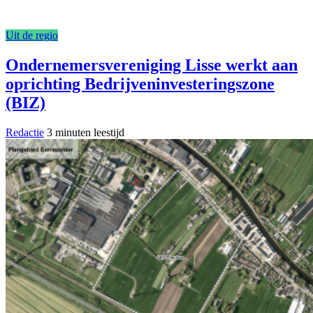
Uit de regio
Ondernemersvereniging Lisse werkt aan
oprichting Bedrijveninvesteringszone
(BIZ)
Redactie
3 minuten leestijd