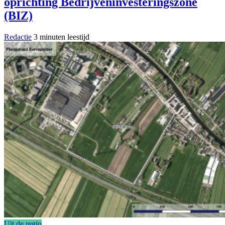
oprichting Bedrijveninvesteringszone
(BIZ)
Redactie
3 minuten leestijd
Uit de regio