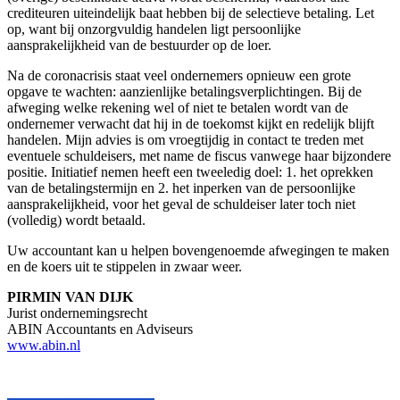
crediteuren uiteindelijk baat hebben bij de selectieve betaling. Let
op, want bij onzorgvuldig handelen ligt persoonlijke
aansprakelijkheid van de bestuurder op de loer.
Na de coronacrisis staat veel ondernemers opnieuw een grote
opgave te wachten: aanzienlijke betalingsverplichtingen. Bij de
afweging welke rekening wel of niet te betalen wordt van de
ondernemer verwacht dat hij in de toekomst kijkt en redelijk blijft
handelen. Mijn advies is om vroegtijdig in contact te treden met
eventuele schuldeisers, met name de fiscus vanwege haar bijzondere
positie. Initiatief nemen heeft een tweeledig doel: 1. het oprekken
van de betalingstermijn en 2. het inperken van de persoonlijke
aansprakelijkheid, voor het geval de schuldeiser later toch niet
(volledig) wordt betaald.
Uw accountant kan u helpen bovengenoemde afwegingen te maken
en de koers uit te stippelen in zwaar weer.
PIRMIN VAN DIJK
Jurist ondernemingsrecht
ABIN Accountants en Adviseurs
www.abin.nl