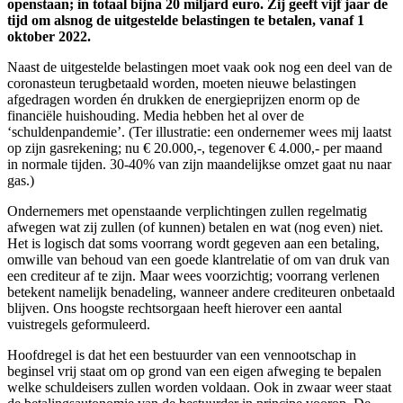
openstaan; in totaal bijna 20 miljard euro. Zij geeft vijf jaar de
tijd om alsnog de uitgestelde belastingen te betalen, vanaf 1
oktober 2022.
Naast de uitgestelde belastingen moet vaak ook nog een deel van de
coronasteun terugbetaald worden, moeten nieuwe belastingen
afgedragen worden én drukken de energieprijzen enorm op de
financiële huishouding. Media hebben het al over de
‘schuldenpandemie’. (Ter illustratie: een ondernemer wees mij laatst
op zijn gasrekening; nu € 20.000,-, tegenover € 4.000,- per maand
in normale tijden. 30-40% van zijn maandelijkse omzet gaat nu naar
gas.)
Ondernemers met openstaande verplichtingen zullen regelmatig
afwegen wat zij zullen (of kunnen) betalen en wat (nog even) niet.
Het is logisch dat soms voorrang wordt gegeven aan een betaling,
omwille van behoud van een goede klantrelatie of om van druk van
een crediteur af te zijn. Maar wees voorzichtig; voorrang verlenen
betekent namelijk benadeling, wanneer andere crediteuren onbetaald
blijven. Ons hoogste rechtsorgaan heeft hierover een aantal
vuistregels geformuleerd.
Hoofdregel is dat het een bestuurder van een vennootschap in
beginsel vrij staat om op grond van een eigen afweging te bepalen
welke schuldeisers zullen worden voldaan. Ook in zwaar weer staat