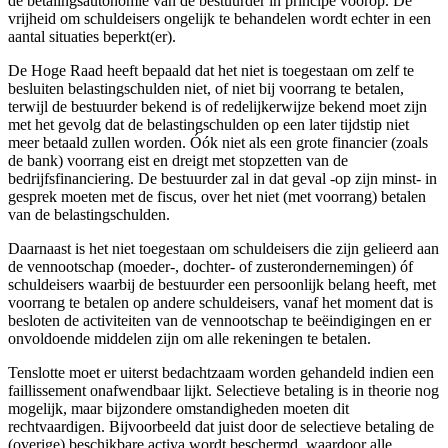
de betalingsautonomie van de bestuurder in principe voorop. De
vrijheid om schuldeisers ongelijk te behandelen wordt echter in een
aantal situaties beperkt(er).
De Hoge Raad heeft bepaald dat het niet is toegestaan om zelf te
besluiten belastingschulden niet, of niet bij voorrang te betalen,
terwijl de bestuurder bekend is of redelijkerwijze bekend moet zijn
met het gevolg dat de belastingschulden op een later tijdstip niet
meer betaald zullen worden. Óók niet als een grote financier (zoals
de bank) voorrang eist en dreigt met stopzetten van de
bedrijfsfinanciering. De bestuurder zal in dat geval -op zijn minst- in
gesprek moeten met de fiscus, over het niet (met voorrang) betalen
van de belastingschulden.
Daarnaast is het niet toegestaan om schuldeisers die zijn gelieerd aan
de vennootschap (moeder-, dochter- of zusterondernemingen) óf
schuldeisers waarbij de bestuurder een persoonlijk belang heeft, met
voorrang te betalen op andere schuldeisers, vanaf het moment dat is
besloten de activiteiten van de vennootschap te beëindigingen en er
onvoldoende middelen zijn om alle rekeningen te betalen.
Tenslotte moet er uiterst bedachtzaam worden gehandeld indien een
faillissement onafwendbaar lijkt. Selectieve betaling is in theorie nog
mogelijk, maar bijzondere omstandigheden moeten dit
rechtvaardigen. Bijvoorbeeld dat juist door de selectieve betaling de
(overige) beschikbare activa wordt beschermd, waardoor alle