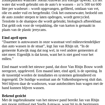
zonnepanelen waarmee Snella Autowas zelf energie opwekt. En het
water dat wordt gebruikt om de auto’s te wassen – zo’n 500 tot 600
liter per wasbeurt – wordt opgevangen, gefilterd, ontdaan van vet,
olie en ander vuil en hergebruikt. Ook het osmosewater, bedoeld om
de auto zonder strepen te laten opdrogen, wordt gerecycled.
Tenslotte is de shampoo die wordt gebruikt, biologisch afbreekbaar.
Dat geldt ook voor de verpakking, die van karton is gemaakt in
plaats van de plastic jerrycans.
Eind april open
“Daarmee is autowassen in onze wasstraat veel milieuvriendelijker
dan auto wassen in de straat”, legt Jan van Rhijn uit. “In de
gemeente Katwijk mag dat nog wel, in veel andere gemeenten al
niet meer. Eigenlijk is dat krom, want het is niet goed voor het
milieu.”
Eind maart wordt het nieuwe pand, dat door Van Rhijn Bouw wordt
neergezet, opgeleverd. Een maand later, eind april, is de opening. In
de tussentijd worden de installaties en systemen geïnstalleerd en
ingeregeld. De huidige wasstraat aan de Valkenburgseweg sluit dan.
Wel blijven daar de wasboxen, waar autobezitters hun wagen met de
hand kunnen blijven wassen.
Bekend gezicht
Met de ingebruikname van het nieuwe pand bereikt Jan van Rhijn
een mooie mijlpaal met Snella Autowas, waar hij in de beginjaren