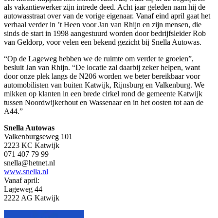
als vakantiewerker zijn intrede deed. Acht jaar geleden nam hij de
autowasstraat over van de vorige eigenaar. Vanaf eind april gaat het
verhaal verder in ’t Heen voor Jan van Rhijn en zijn mensen, die
sinds de start in 1998 aangestuurd worden door bedrijfsleider Rob
van Geldorp, voor velen een bekend gezicht bij Snella Autowas.
“Op de Lageweg hebben we de ruimte om verder te groeien”,
besluit Jan van Rhijn. “De locatie zal daarbij zeker helpen, want
door onze plek langs de N206 worden we beter bereikbaar voor
automobilisten van buiten Katwijk, Rijnsburg en Valkenburg. We
mikken op klanten in een brede cirkel rond de gemeente Katwijk
tussen Noordwijkerhout en Wassenaar en in het oosten tot aan de
A44.”
Snella Autowas
Valkenburgseweg 101
2223 KC Katwijk
071 407 79 99
snella@hetnet.nl
www.snella.nl
Vanaf april:
Lageweg 44
2222 AG Katwijk