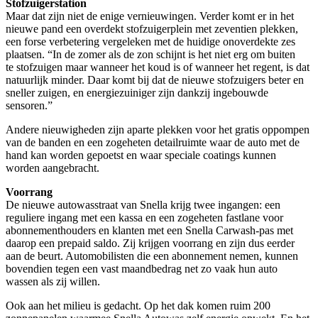
Stofzuigerstation
Maar dat zijn niet de enige vernieuwingen. Verder komt er in het
nieuwe pand een overdekt stofzuigerplein met zeventien plekken,
een forse verbetering vergeleken met de huidige onoverdekte zes
plaatsen. “In de zomer als de zon schijnt is het niet erg om buiten
te stofzuigen maar wanneer het koud is of wanneer het regent, is dat
natuurlijk minder. Daar komt bij dat de nieuwe stofzuigers beter en
sneller zuigen, en energiezuiniger zijn dankzij ingebouwde
sensoren.”
Andere nieuwigheden zijn aparte plekken voor het gratis oppompen
van de banden en een zogeheten detailruimte waar de auto met de
hand kan worden gepoetst en waar speciale coatings kunnen
worden aangebracht.
Voorrang
De nieuwe autowasstraat van Snella krijg twee ingangen: een
reguliere ingang met een kassa en een zogeheten fastlane voor
abonnementhouders en klanten met een Snella Carwash-pas met
daarop een prepaid saldo. Zij krijgen voorrang en zijn dus eerder
aan de beurt. Automobilisten die een abonnement nemen, kunnen
bovendien tegen een vast maandbedrag net zo vaak hun auto
wassen als zij willen.
Ook aan het milieu is gedacht. Op het dak komen ruim 200