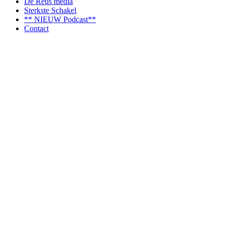
De Reus media
Sterkste Schakel
** NIEUW Podcast**
Contact