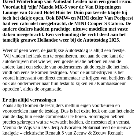
David Winterkamp van Autostad Leiden nam een groot risico.
Voordat hij ‘zijn’ Mazda MX-5 voor de Van Diepeningen
Lounge van Grand Hotel Huis ter Duin parkeerde klapte hij
toch het dakje open. Ook BMW- en MINI dealer Van Poelgeest
had een cabriolet meegebracht, de MINI Cooper S Cabrio. De
andere dealers hadden prachtige, nieuwe modellen met vaste
daken meegebracht. Een verhouding die recht deed aan het
tamelijk grauwe Hollandse weer bij de Autotestdag 2025.
Weer of geen weer, de jaarlijkse Autotestdag is altijd een feestje.
‘Wij vinden het leuk om te organiseren, met aan de ene kant de
autobedrijven met wie wij een goede relatie hebben en aan de
andere kant een selectie van ondernemers uit de regio die het leuk
vindt om eens te komen testrijden. Voor de autobedrijven is het
vooral interessant om direct commentaar te krijgen van berijders die
ook als ondernemer naar hun testauto kijken en als ambassadeur
optreden’, aldus de organisatie.
Er zijn altijd verrassingen
Zoals altijd komen de testrijders methun eigen voorkeuren en
vooroordelen naar de testdag. Dus is het extra leuk om aan het einde
van de dag hun eerste commentaar te horen. Sommigen hebben
precies gekregen wat ze verwacht hadden, de meesten zijn verrast.
Menno de Wijs van De Clerq Advocaten-Notariaat reed de nieuwe –
knalgele – elektrische Renault 5 van Zeeuw & Zeeuw Renault