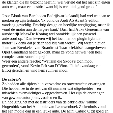
de klanten die hij bezocht heeft hij wel verteld dat het niet zijn eigen
auto was, maar een testrit: ‘want hij is wel uitdagend groot.’
Jesse Blonk van Barnhoorn Bedrijfs-makelaardij had wel wat aan te
merken op zijn testauto. ‘Ik vond de Audi A5 Avant S edition
vandaag geweldig. Prachtig design en heerlijke wegligging, maar ik
vond de motor aan de magere kant.’ Daar had Auke Genemans van
autobedrijf Maas-De Koning wel onmiddellijk een passend
antwoord op: ‘Dan leveren wij het toch met de plugin hybride
motor? Ik denk dat je daar heel blij van wordt.’ Wij weten niet of
Joan van Breukelen van Boardtrust ‘haar’ elektrisch aangedreven
Opel Grandland heeft gekocht, maar ze vond het wel ‘een heel
complete auto voor die prijs’.
Weer een andere reactie; ‘Wat zijn die Skoda’s toch mooi
geworden’, vond Kevin Pelt van D’Vino. ‘Ik heb vandaag een
Elroq gereden en vind hem ruim en mooi.’
De cabrio’s
Zo hadden alle rijders hun verwachte en onverwachte ervaringen.
Die hebben ze in de rest van dit nummer wat uitgebreider – en
misschien evenwichtiger – opgeschreven. Het zijn de ervaringen
van gewone autorijders, zoals u en ik.
En hoe ging het met de testrijders van de cabriolets? ‘Janine
Hogenbirk van het Anthonie van Leeuwenhoek Ziekenhuis vond
het een mooie dag in een leuke auto. De Mini Cabrio C zit goed en