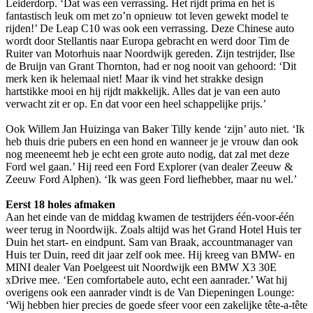
Leiderdorp. ‘Dat was een verrassing. Het rijdt prima en het is
fantastisch leuk om met zo’n opnieuw tot leven gewekt model te
rijden!’ De Leap C10 was ook een verrassing. Deze Chinese auto
wordt door Stellantis naar Europa gebracht en werd door Tim de
Ruiter van Motorhuis naar Noordwijk gereden. Zijn testrijder, Ilse
de Bruijn van Grant Thornton, had er nog nooit van gehoord: ‘Dit
merk ken ik helemaal niet! Maar ik vind het strakke design
hartstikke mooi en hij rijdt makkelijk. Alles dat je van een auto
verwacht zit er op. En dat voor een heel schappelijke prijs.’
Ook Willem Jan Huizinga van Baker Tilly kende ‘zijn’ auto niet. ‘Ik
heb thuis drie pubers en een hond en wanneer je je vrouw dan ook
nog meeneemt heb je echt een grote auto nodig, dat zal met deze
Ford wel gaan.’ Hij reed een Ford Explorer (van dealer Zeeuw &
Zeeuw Ford Alphen). ‘Ik was geen Ford liefhebber, maar nu wel.’
Eerst 18 holes afmaken
Aan het einde van de middag kwamen de testrijders één-voor-één
weer terug in Noordwijk. Zoals altijd was het Grand Hotel Huis ter
Duin het start- en eindpunt. Sam van Braak, accountmanager van
Huis ter Duin, reed dit jaar zelf ook mee. Hij kreeg van BMW- en
MINI dealer Van Poelgeest uit Noordwijk een BMW X3 30E
xDrive mee. ‘Een comfortabele auto, echt een aanrader.’ Wat hij
overigens ook een aanrader vindt is de Van Diepeningen Lounge:
‘Wij hebben hier precies de goede sfeer voor een zakelijke tête-a-tête