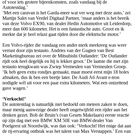
of voor iets grotere bijeenkomsten, zoals vandaag bij de
Autotestdag.’
‘Met een caravan is het Garda-meer wat ver weg met deze auto,’ zei
Martijn Salet van Verdel Digitaal Partner, ‘maar anders is het bereik
van deze Volvo EX90, van dealer Hedin Automotive uit Leiderdorp,
meer dan 600 kilometer. Het is een fantastische auto. Groot en ik
merkte dat je heel relaxt gaat rijden door die elektrische motor.’
Een Volvo-rijder die vandaag een ander merk meekreeg was weer
verrast door zijn testauto. Andries van der Gugten van Best
Marketingbureau zei over de Mitsubishi Outlander: ‘De Outlander
rijdt ook heel degelijk en hij is lekker groot.’ De laatste die met zijn
testauto terugkwam was Zwiep Vermeulen van Vermeulen Groep.
‘Ik heb geen extra rondjes gemaakt, maar moest eerst mijn 18 holes
afmaken, dus ik ben een beetje later. De Audi A6 Avant e-tron
nodigde wél uit voor een paar extra kilometers. Wat een ontzettend
gave wagen.’
‘Verkocht!’
De autotestdag is natuurlijk niet bedoeld om meteen zaken te doen,
maar menig aanwezige dealer heeft ongetwijfeld een rijder aan het
denken gezet. Bob de Bruin’s (van Geurts Makelaars) eerste reactie
op zijn dag met een BMW XM 50E van BMW-dealer Van
Poelgeest uit Noordwijk, was dan ook: ‘Verkocht! Het enige dat aan
de rij-ervaring ontbrak was het talent van Max Verstappen.’ Een van