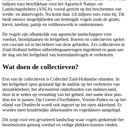
miljoen euro beschikbaar voor het Agrarisch Natuur- en
Landschapsbeheer (ANLb), vooral gericht op het beschermen van
weide- en akkervogels. Nu komt daar 3,8 miljoen euro extra bij. Dit
biedt nieuwe mogelijkheden om bedreigde vogels zoals de grutto,
kievit, tureluur, patrijs en veldleeuwerik te ondersteunen.
De vogels zijn afhankelijk van agrarische landschappen voor
voedsel, broedplaatsen en leefgebied. Boeren en collectieven spelen
een cruciale rol in het beheer van deze gebieden. Zes collectieven in
Zuid-Holland hebben uitbreidingsaanvragen ingediend en gaan aan
de slag om het leefgebied van boerenlandvogels te verbeteren.
Wat doen de collectieven?
Een van de collectieven is Collectief Zuid-Hollandse eilanden. In
het leefgebied open grasland ligt de nadruk op het verbeteren van
mozaïekbeheer, het afwisselend onderhouden van stukken land,
door in te zetten op vernatting van het gebied, met name door plas-
dras toe te passen. Op Goeree-Overflakkee, Voorne-Putten en op het
eiland van Dordrecht wordt ook ingezet op het open akkerland. Er
worden meer kruidenrijke akkerranden en vogelakkers aangelegd.
Dit zorgt voor een gevarieerd landschap waar vogels gedurende het
broedseizoen genoeg voedsel en veilige plekken kunnen vinden.