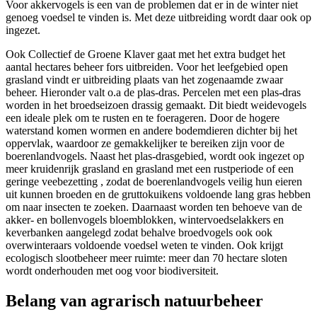
Voor akkervogels is een van de problemen dat er in de winter niet
genoeg voedsel te vinden is. Met deze uitbreiding wordt daar ook op
ingezet.
Ook Collectief de Groene Klaver gaat met het extra budget het
aantal hectares beheer fors uitbreiden. Voor het leefgebied open
grasland vindt er uitbreiding plaats van het zogenaamde zwaar
beheer. Hieronder valt o.a de plas-dras. Percelen met een plas-dras
worden in het broedseizoen drassig gemaakt. Dit biedt weidevogels
een ideale plek om te rusten en te foerageren. Door de hogere
waterstand komen wormen en andere bodemdieren dichter bij het
oppervlak, waardoor ze gemakkelijker te bereiken zijn voor de
boerenlandvogels. Naast het plas-drasgebied, wordt ook ingezet op
meer kruidenrijk grasland en grasland met een rustperiode of een
geringe veebezetting , zodat de boerenlandvogels veilig hun eieren
uit kunnen broeden en de gruttokuikens voldoende lang gras hebben
om naar insecten te zoeken. Daarnaast worden ten behoeve van de
akker- en bollenvogels bloemblokken, wintervoedselakkers en
keverbanken aangelegd zodat behalve broedvogels ook ook
overwinteraars voldoende voedsel weten te vinden. Ook krijgt
ecologisch slootbeheer meer ruimte: meer dan 70 hectare sloten
wordt onderhouden met oog voor biodiversiteit.
Belang van agrarisch natuurbeheer