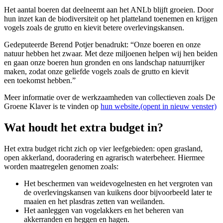
Het aantal boeren dat deelneemt aan het ANLb blijft groeien. Door
hun inzet kan de biodiversiteit op het platteland toenemen en krijgen
vogels zoals de grutto en kievit betere overlevingskansen.
Gedeputeerde Berend Potjer benadrukt: “Onze boeren en onze
natuur hebben het zwaar. Met deze miljoenen helpen wij hen beiden
en gaan onze boeren hun gronden en ons landschap natuurrijker
maken, zodat onze geliefde vogels zoals de grutto en kievit
een toekomst hebben.”
Meer informatie over de werkzaamheden van collectieven zoals De
Groene Klaver is te vinden op
hun website.(opent in nieuw venster)
Wat houdt het extra budget in?
Het extra budget richt zich op vier leefgebieden: open grasland,
open akkerland, dooradering en agrarisch waterbeheer. Hiermee
worden maatregelen genomen zoals:
Het beschermen van weidevogelnesten en het vergroten van
de overlevingskansen van kuikens door bijvoorbeeld later te
maaien en het plasdras zetten van weilanden.
Het aanleggen van vogelakkers en het beheren van
akkerranden en heggen en hagen.