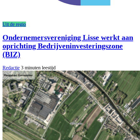
Uit de regio
Ondernemersvereniging Lisse werkt aan
oprichting Bedrijveninvesteringszone
(BIZ)
Redactie
3 minuten leestijd