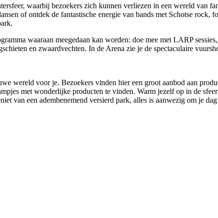
rsfeer, waarbij bezoekers zich kunnen verliezen in een wereld van fant
en of ontdek de fantastische energie van bands met Schotse rock, fol
park.
rogramma waaraan meegedaan kan worden: doe mee met LARP sessies, luist
ogschieten en zwaardvechten. In de Arena zie je de spectaculaire vuu
we wereld voor je. Bezoekers vinden hier een groot aanbod aan produc
mpjes met wonderlijke producten te vinden. Warm jezelf op in de sfeerv
geniet van een adembenemend versierd park, alles is aanwezig om je da