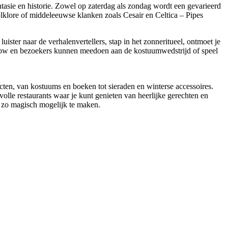
asie en historie. Zowel op zaterdag als zondag wordt een gevarieerd
klore of middeleeuwse klanken zoals Cesair en Celtica – Pipes
er naar de verhalenvertellers, stap in het zonneritueel, ontmoet je
rshow en bezoekers kunnen meedoen aan de kostuumwedstrijd of speel
ten, van kostuums en boeken tot sieraden en winterse accessoires.
olle restaurants waar je kunt genieten van heerlijke gerechten en
g zo magisch mogelijk te maken.