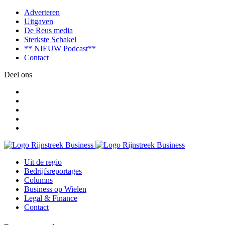
Adverteren
Uitgaven
De Reus media
Sterkste Schakel
** NIEUW Podcast**
Contact
Deel ons
Uit de regio
Bedrijfsreportages
Columns
Business op Wielen
Legal & Finance
Contact