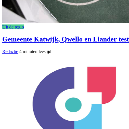
Uit de regio
Gemeente Katwijk, Qwello en Liander test
Redactie
4 minuten leestijd