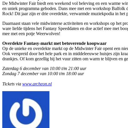
De Midwinter Fair biedt een weekend vol beleving en een warme winte
en uniek programma geboden. Dans mee met een workshop Balfolk dans
Rock! Dit jaar zijn er drie overdekte, verwarmde muziekpodia in het 
Daarnaast staan vele midwinterse activiteiten en workshops op het p
ware liefde tijdens het Fantasy Speeddaten en doe actief mee met bo
mee met een potje Weerwolven!
Overdekte Fantasy-markt met betoverende koopwaar
Op de unieke en overdekte markt op de Midwinter Fair opent een nieu
Ook verspreid door het hele park en in middeleeuwse huisjes zijn kraa
drankjes. Of kom gezellig bij het vuur zitten om warm te blijven en 
Zaterdag 6 december van 10:00 t/m 21:00 uur
Zondag 7 december van 10:00 t/m 18:00 uur
Tickets via
www.archeon.nl