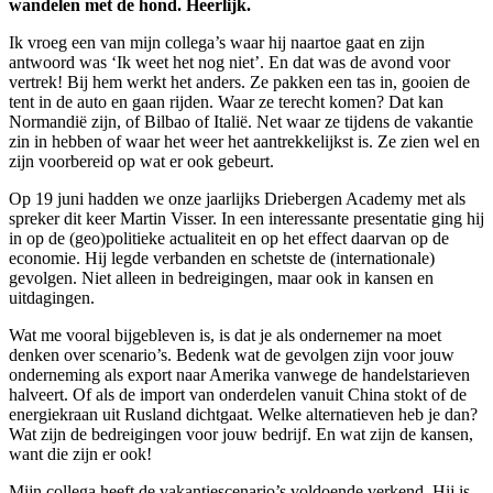
wandelen met de hond. Heerlijk.
Ik vroeg een van mijn collega’s waar hij naartoe gaat en zijn
antwoord was ‘Ik weet het nog niet’. En dat was de avond voor
vertrek! Bij hem werkt het anders. Ze pakken een tas in, gooien de
tent in de auto en gaan rijden. Waar ze terecht komen? Dat kan
Normandië zijn, of Bilbao of Italië. Net waar ze tijdens de vakantie
zin in hebben of waar het weer het aantrekkelijkst is. Ze zien wel en
zijn voorbereid op wat er ook gebeurt.
Op 19 juni hadden we onze jaarlijks Driebergen Academy met als
spreker dit keer Martin Visser. In een interessante presentatie ging hij
in op de (geo)politieke actualiteit en op het effect daarvan op de
economie. Hij legde verbanden en schetste de (internationale)
gevolgen. Niet alleen in bedreigingen, maar ook in kansen en
uitdagingen.
Wat me vooral bijgebleven is, is dat je als ondernemer na moet
denken over scenario’s. Bedenk wat de gevolgen zijn voor jouw
onderneming als export naar Amerika vanwege de handelstarieven
halveert. Of als de import van onderdelen vanuit China stokt of de
energiekraan uit Rusland dichtgaat. Welke alternatieven heb je dan?
Wat zijn de bedreigingen voor jouw bedrijf. En wat zijn de kansen,
want die zijn er ook!
Mijn collega heeft de vakantiescenario’s voldoende verkend. Hij is