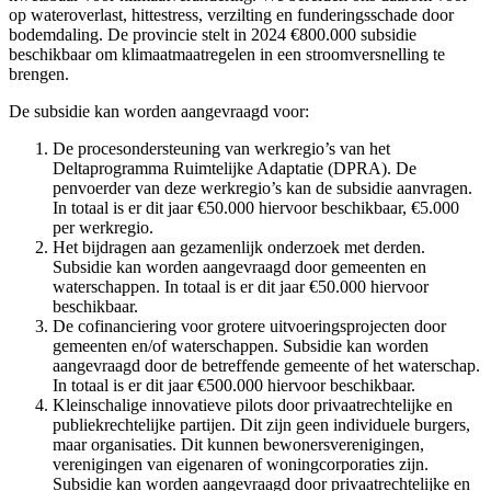
op wateroverlast, hittestress, verzilting en funderingsschade door
bodemdaling. De provincie stelt in 2024 €800.000 subsidie
beschikbaar om klimaatmaatregelen in een stroomversnelling te
brengen.
De subsidie kan worden aangevraagd voor:
De procesondersteuning van werkregio’s van het
Deltaprogramma Ruimtelijke Adaptatie (DPRA). De
penvoerder van deze werkregio’s kan de subsidie aanvragen.
In totaal is er dit jaar €50.000 hiervoor beschikbaar, €5.000
per werkregio.
Het bijdragen aan gezamenlijk onderzoek met derden.
Subsidie kan worden aangevraagd door gemeenten en
waterschappen. In totaal is er dit jaar €50.000 hiervoor
beschikbaar.
De cofinanciering voor grotere uitvoeringsprojecten door
gemeenten en/of waterschappen. Subsidie kan worden
aangevraagd door de betreffende gemeente of het waterschap.
In totaal is er dit jaar €500.000 hiervoor beschikbaar.
Kleinschalige innovatieve pilots door privaatrechtelijke en
publiekrechtelijke partijen. Dit zijn geen individuele burgers,
maar organisaties. Dit kunnen bewonersverenigingen,
verenigingen van eigenaren of woningcorporaties zijn.
Subsidie kan worden aangevraagd door privaatrechtelijke en