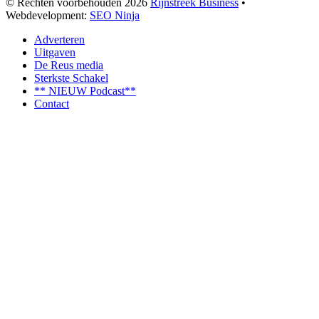
© Rechten voorbehouden 2026
Rijnstreek Business
•
Webdevelopment:
SEO Ninja
Adverteren
Uitgaven
De Reus media
Sterkste Schakel
** NIEUW Podcast**
Contact