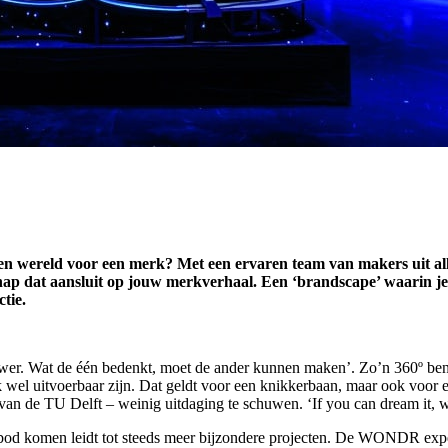
e een wereld voor een merk? Met een ervaren team van makers uit a
 dat aansluit op jouw merkverhaal. Een ‘brandscape’ waarin je 
ctie.
e bouwer. Wat de één bedenkt, moet de ander kunnen maken’. Zo’n 360º b
 wel uitvoerbaar zijn. Dat geldt voor een knikkerbaan, maar ook voor ee
 van de TU Delft – weinig uitdaging te schuwen. ‘If you can dream it, we
an bod komen leidt tot steeds meer bijzondere projecten. De WONDR exp