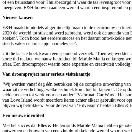
of een beursstand voor Thuisbezorgd.nl waar de tas levensgroot voor
meegeven. E&H bouwen aan een wereld waarin een inspirerend en per
Nieuwe kansen
E&H maakt inmiddels al geruime tijd naam in de decorbouw en interieu
2020 de wereld tot stilstand werd gebracht, werd ook de agenda van 
zoeken’. Toch bood het eerdere succes en het daaruit ontwikkelde 
steeds vaker een uitstapje naar televisie’.
Uit die laatste hoek kwam een spannend verzoek. ‘Toen wij werkten aa
korte tijd raakten we nauw betrokken bij Marble Mania en kregen we he
sfeer. Een droomproject waarin onze expertise en creativiteit volledi
Van droomproject naar serieus visitekaartje
‘Wij werden vanaf dag één betrokken bij de complete uitwerking van het
waar zit de verlichting, welke techniek komt hierbij kijken?’. De opdr
leidde meteen tot werk voor een ander TV-format: Car Wars. ‘Het suc
van Love Island wordt meerdere keren achter elkaar gebruikt voor o
blijven wij betrokken.’ Voor de rest van ‘Hilversum’ hebben Elles & H
Een nieuwe identiteit
Met het succes dat Elles & Hellen sinds Marble Mania hebben genoten
ontwerpen en bouwen van een zintuigprikkelende wereld waarin we bij