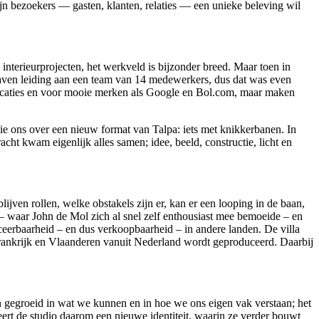
jn bezoekers — gasten, klanten, relaties — een unieke beleving wil
nterieurprojecten, het werkveld is bijzonder breed. Maar toen in
gaven leiding aan een team van 14 medewerkers, dus dat was even
locaties en voor mooie merken als Google en Bol.com, maar maken
ie ons over een nieuw format van Talpa: iets met knikkerbanen. In
ht kwam eigenlijk alles samen; idee, beeld, constructie, licht en
ijven rollen, welke obstakels zijn er, kan er een looping in de baan,
a – waar John de Mol zich al snel zelf enthousiast mee bemoeide – en
eerbaarheid – en dus verkoopbaarheid – in andere landen. De villa
rankrijk en Vlaanderen vanuit Nederland wordt geproduceerd. Daarbij
 gegroeid in wat we kunnen en in hoe we ons eigen vak verstaan; het
ert de studio daarom een nieuwe identiteit, waarin ze verder bouwt