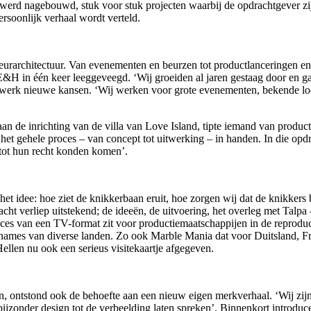
 werd nagebouwd, stuk voor stuk projecten waarbij de opdrachtgever zi
soonlijk verhaal wordt verteld.
rarchitectuur. Van evenementen en beurzen tot productlanceringen en i
E&H in één keer leeggeveegd. ‘Wij groeiden al jaren gestaag door en 
netwerk nieuwe kansen. ‘Wij werken voor grote evenementen, bekende 
n de inrichting van de villa van Love Island, tipte iemand van product
t gehele proces – van concept tot uitwerking – in handen. In die opdrac
g tot hun recht konden komen’.
 idee: hoe ziet de knikkerbaan eruit, hoe zorgen wij dat de knikkers bl
acht verliep uitstekend; de ideeën, de uitvoering, het overleg met Talp
ces van een TV-format zit voor productiemaatschappijen in de reproduc
pnames van diverse landen. Zo ook Marble Mania dat voor Duitsland, F
ellen nu ook een serieus visitekaartje afgegeven.
, ontstond ook de behoefte aan een nieuw eigen merkverhaal. ‘Wij zijn
zonder design tot de verbeelding laten spreken’. Binnenkort introduce