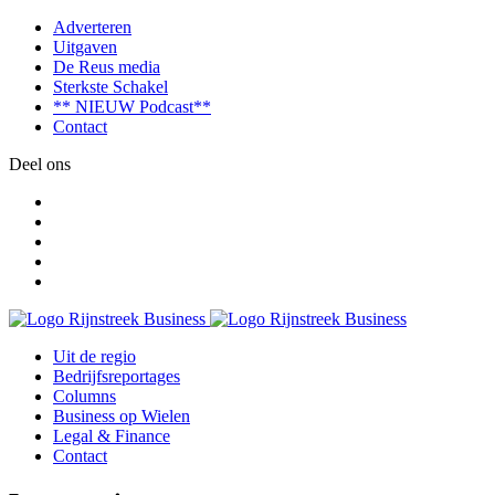
Adverteren
Uitgaven
De Reus media
Sterkste Schakel
** NIEUW Podcast**
Contact
Deel ons
Uit de regio
Bedrijfsreportages
Columns
Business op Wielen
Legal & Finance
Contact