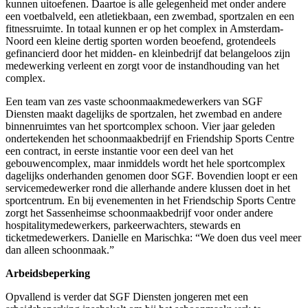
kunnen uitoefenen. Daartoe is alle gelegenheid met onder andere
een voetbalveld, een atletiekbaan, een zwembad, sportzalen en een
fitnessruimte. In totaal kunnen er op het complex in Amsterdam-
Noord een kleine dertig sporten worden beoefend, grotendeels
gefinancierd door het midden- en kleinbedrijf dat belangeloos zijn
medewerking verleent en zorgt voor de instandhouding van het
complex.
Een team van zes vaste schoonmaakmedewerkers van SGF
Diensten maakt dagelijks de sportzalen, het zwembad en andere
binnenruimtes van het sportcomplex schoon. Vier jaar geleden
ondertekenden het schoonmaakbedrijf en Friendship Sports Centre
een contract, in eerste instantie voor een deel van het
gebouwencomplex, maar inmiddels wordt het hele sportcomplex
dagelijks onderhanden genomen door SGF. Bovendien loopt er een
servicemedewerker rond die allerhande andere klussen doet in het
sportcentrum. En bij evenementen in het Friendschip Sports Centre
zorgt het Sassenheimse schoonmaakbedrijf voor onder andere
hospitalitymedewerkers, parkeerwachters, stewards en
ticketmedewerkers. Danielle en Marischka: “We doen dus veel meer
dan alleen schoonmaak.”
Arbeidsbeperking
Opvallend is verder dat SGF Diensten jongeren met een