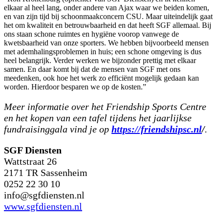
elkaar al heel lang, onder andere van Ajax waar we beiden komen,
en van zijn tijd bij schoonmaakconcern CSU. Maar uiteindelijk gaat
het om kwaliteit en betrouwbaarheid en dat heeft SGF allemaal. Bij
ons staan schone ruimtes en hygiëne voorop vanwege de
kwetsbaarheid van onze sporters. We hebben bijvoorbeeld mensen
met ademhalingsproblemen in huis; een schone omgeving is dus
heel belangrijk. Verder werken we bijzonder prettig met elkaar
samen. En daar komt bij dat de mensen van SGF met ons
meedenken, ook hoe het werk zo efficiënt mogelijk gedaan kan
worden. Hierdoor besparen we op de kosten.”
Meer informatie over het Friendship Sports Centre
en het kopen van een tafel tijdens het jaarlijkse
fundraisinggala vind je op
https://friendshipsc.nl
/
.
SGF Diensten
Wattstraat 26
2171 TR Sassenheim
0252 22 30 10
info@sgfdiensten.nl
www.sgfdiensten.nl