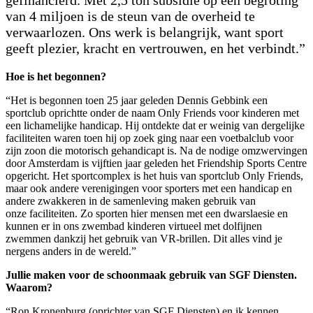
gefinancierd. Met 2,5 ton subsidie op een begroting
van 4 miljoen is de steun van de overheid te
verwaarlozen. Ons werk is belangrijk, want sport
geeft plezier, kracht en vertrouwen, en het verbindt.”
Hoe is het begonnen?
“Het is begonnen toen 25 jaar geleden Dennis Gebbink een
sportclub oprichtte onder de naam Only Friends voor kinderen met
een lichamelijke handicap. Hij ontdekte dat er weinig van dergelijke
faciliteiten waren toen hij op zoek ging naar een voetbalclub voor
zijn zoon die motorisch gehandicapt is. Na de nodige omzwervingen
door Amsterdam is vijftien jaar geleden het Friendship Sports Centre
opgericht. Het sportcomplex is het huis van sportclub Only Friends,
maar ook andere verenigingen voor sporters met een handicap en
andere zwakkeren in de samenleving maken gebruik van
onze faciliteiten. Zo sporten hier mensen met een dwarslaesie en
kunnen er in ons zwembad kinderen virtueel met dolfijnen
zwemmen dankzij het gebruik van VR-brillen. Dit alles vind je
nergens anders in de wereld.”
Jullie maken voor de schoonmaak gebruik van SGF Diensten.
Waarom?
“Ron Kronenburg (oprichter van SGF Diensten) en ik kennen