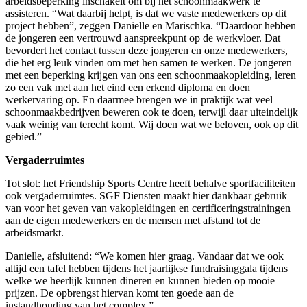
arbeidsbeperking inschakelt om bij het schoonmaakwerk te
assisteren. “Wat daarbij helpt, is dat we vaste medewerkers op dit
project hebben”, zeggen Danielle en Marischka. “Daardoor hebben
de jongeren een vertrouwd aanspreekpunt op de werkvloer. Dat
bevordert het contact tussen deze jongeren en onze medewerkers,
die het erg leuk vinden om met hen samen te werken. De jongeren
met een beperking krijgen van ons een schoonmaakopleiding, leren
zo een vak met aan het eind een erkend diploma en doen
werkervaring op. En daarmee brengen we in praktijk wat veel
schoonmaakbedrijven beweren ook te doen, terwijl daar uiteindelijk
vaak weinig van terecht komt. Wij doen wat we beloven, ook op dit
gebied.”
Vergaderruimtes
Tot slot: het Friendship Sports Centre heeft behalve sportfaciliteiten
ook vergaderruimtes. SGF Diensten maakt hier dankbaar gebruik
van voor het geven van vakopleidingen en certificeringstrainingen
aan de eigen medewerkers en de mensen met afstand tot de
arbeidsmarkt.
Danielle, afsluitend: “We komen hier graag. Vandaar dat we ook
altijd een tafel hebben tijdens het jaarlijkse fundraisinggala tijdens
welke we heerlijk kunnen dineren en kunnen bieden op mooie
prijzen. De opbrengst hiervan komt ten goede aan de
instandhouding van het complex.”