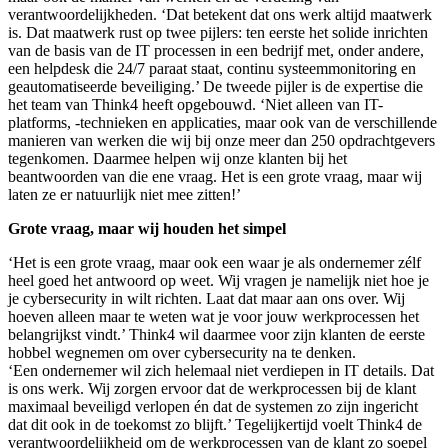
verantwoordelijkheden. ‘Dat betekent dat ons werk altijd maatwerk
is. Dat maatwerk rust op twee pijlers: ten eerste het solide inrichten
van de basis van de IT processen in een bedrijf met, onder andere,
een helpdesk die 24/7 paraat staat, continu systeemmonitoring en
geautomatiseerde beveiliging.’ De tweede pijler is de expertise die
het team van Think4 heeft opgebouwd. ‘Niet alleen van IT-
platforms, -technieken en applicaties, maar ook van de verschillende
manieren van werken die wij bij onze meer dan 250 opdrachtgevers
tegenkomen. Daarmee helpen wij onze klanten bij het
beantwoorden van die ene vraag. Het is een grote vraag, maar wij
laten ze er natuurlijk niet mee zitten!’
Grote vraag, maar wij houden het simpel
‘Het is een grote vraag, maar ook een waar je als ondernemer zélf
heel goed het antwoord op weet. Wij vragen je namelijk niet hoe je
je cybersecurity in wilt richten. Laat dat maar aan ons over. Wij
hoeven alleen maar te weten wat je voor jouw werkprocessen het
belangrijkst vindt.’ Think4 wil daarmee voor zijn klanten de eerste
hobbel wegnemen om over cybersecurity na te denken.
‘Een ondernemer wil zich helemaal niet verdiepen in IT details. Dat
is ons werk. Wij zorgen ervoor dat de werkprocessen bij de klant
maximaal beveiligd verlopen én dat de systemen zo zijn ingericht
dat dit ook in de toekomst zo blijft.’ Tegelijkertijd voelt Think4 de
verantwoordelijkheid om de werkprocessen van de klant zo soepel