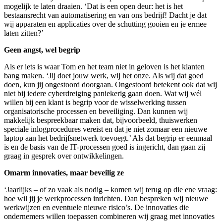
mogelijk te laten draaien. ‘Dat is een open deur: het is het
bestaansrecht van automatisering en van ons bedrijf! Dacht je dat
wij apparaten en applicaties over de schutting gooien en je ermee
laten zitten?’
Geen angst, wel begrip
Als er iets is waar Tom en het team niet in geloven is het klanten
bang maken. ‘Jij doet jouw werk, wij het onze. Als wij dat goed
doen, kun jij ongestoord doorgaan. Ongestoord betekent ook dat wij
niet bij iedere cyberdreiging paniekerig gaan doen. Wat wij wél
willen bij een klant is begrip voor de wisselwerking tussen
organisatorische processen en beveiliging. Dan kunnen wij
makkelijk bespreekbaar maken dat, bijvoorbeeld, thuiswerken
speciale inlogprocedures vereist en dat je niet zomaar een nieuwe
laptop aan het bedrijfsnetwerk toevoegt.’ Als dat begrip er eenmaal
is en de basis van de IT-processen goed is ingericht, dan gaan zij
graag in gesprek over ontwikkelingen.
Omarm innovaties, maar beveilig ze
‘Jaarlijks – of zo vaak als nodig – komen wij terug op die ene vraag:
hoe wil jij je werkprocessen inrichten. Dan bespreken wij nieuwe
werkwijzen en eventuele nieuwe risico’s. De innovaties die
ondernemers willen toepassen combineren wij graag met innovaties