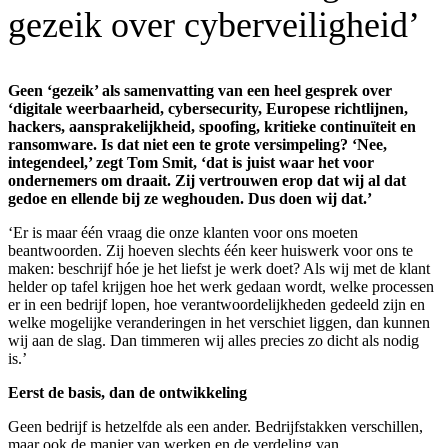
gezeik over cyberveiligheid’
Geen ‘gezeik’ als samenvatting van een heel gesprek over
‘digitale weerbaarheid, cybersecurity, Europese richtlijnen,
hackers, aansprakelijkheid, spoofing, kritieke continuïteit en
ransomware. Is dat niet een te grote versimpeling? ‘Nee,
integendeel,’ zegt Tom Smit, ‘dat is juist waar het voor
ondernemers om draait. Zij vertrouwen erop dat wij al dat
gedoe en ellende bij ze weghouden. Dus doen wij dat.’
‘Er is maar één vraag die onze klanten voor ons moeten
beantwoorden. Zij hoeven slechts één keer huiswerk voor ons te
maken: beschrijf hóe je het liefst je werk doet? Als wij met de klant
helder op tafel krijgen hoe het werk gedaan wordt, welke processen
er in een bedrijf lopen, hoe verantwoordelijkheden gedeeld zijn en
welke mogelijke veranderingen in het verschiet liggen, dan kunnen
wij aan de slag. Dan timmeren wij alles precies zo dicht als nodig
is.’
Eerst de basis, dan de ontwikkeling
Geen bedrijf is hetzelfde als een ander. Bedrijfstakken verschillen,
maar ook de manier van werken en de verdeling van