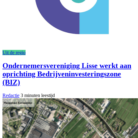
Uit de regio
Ondernemersvereniging Lisse werkt aan
oprichting Bedrijveninvesteringszone
(BIZ)
Redactie
3 minuten leestijd