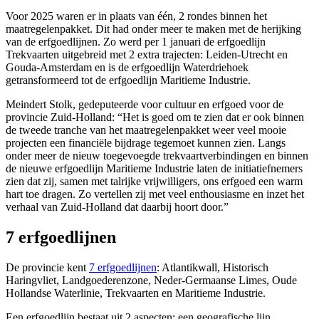
Voor 2025 waren er in plaats van één, 2 rondes binnen het
maatregelenpakket. Dit had onder meer te maken met de herijking
van de erfgoedlijnen. Zo werd per 1 januari de erfgoedlijn
Trekvaarten uitgebreid met 2 extra trajecten: Leiden-Utrecht en
Gouda-Amsterdam en is de erfgoedlijn Waterdriehoek
getransformeerd tot de erfgoedlijn Maritieme Industrie.
Meindert Stolk, gedeputeerde voor cultuur en erfgoed voor de
provincie Zuid-Holland: “Het is goed om te zien dat er ook binnen
de tweede tranche van het maatregelenpakket weer veel mooie
projecten een financiële bijdrage tegemoet kunnen zien. Langs
onder meer de nieuw toegevoegde trekvaartverbindingen en binnen
de nieuwe erfgoedlijn Maritieme Industrie laten de initiatiefnemers
zien dat zij, samen met talrijke vrijwilligers, ons erfgoed een warm
hart toe dragen. Zo vertellen zij met veel enthousiasme en inzet het
verhaal van Zuid-Holland dat daarbij hoort door.”
7 erfgoedlijnen
De provincie kent
7 erfgoedlijnen
: Atlantikwall, Historisch
Haringvliet, Landgoederenzone, Neder-Germaanse Limes, Oude
Hollandse Waterlinie, Trekvaarten en Maritieme Industrie.
Een erfgoedlijn bestaat uit 2 aspecten: een geografische lijn