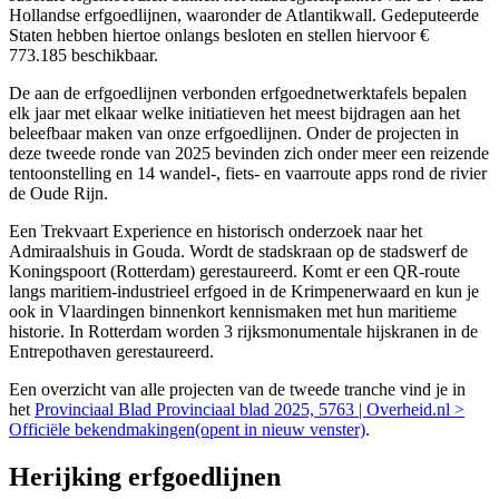
Hollandse erfgoedlijnen, waaronder de Atlantikwall. Gedeputeerde
Staten hebben hiertoe onlangs besloten en stellen hiervoor €
773.185 beschikbaar.
De aan de erfgoedlijnen verbonden erfgoednetwerktafels bepalen
elk jaar met elkaar welke initiatieven het meest bijdragen aan het
beleefbaar maken van onze erfgoedlijnen. Onder de projecten in
deze tweede ronde van 2025 bevinden zich onder meer een reizende
tentoonstelling en 14 wandel-, fiets- en vaarroute apps rond de rivier
de Oude Rijn.
Een Trekvaart Experience en historisch onderzoek naar het
Admiraalshuis in Gouda. Wordt de stadskraan op de stadswerf de
Koningspoort (Rotterdam) gerestaureerd. Komt er een QR-route
langs maritiem-industrieel erfgoed in de Krimpenerwaard en kun je
ook in Vlaardingen binnenkort kennismaken met hun maritieme
historie. In Rotterdam worden 3 rijksmonumentale hijskranen in de
Entrepothaven gerestaureerd.
Een overzicht van alle projecten van de tweede tranche vind je in
het
Provinciaal Blad Provinciaal blad 2025, 5763 | Overheid.nl >
Officiële bekendmakingen(opent in nieuw venster)
.
Herijking erfgoedlijnen