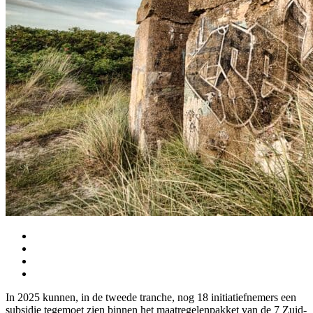
In 2025 kunnen, in de tweede tranche, nog 18 initiatiefnemers een
subsidie tegemoet zien binnen het maatregelenpakket van de 7 Zuid-