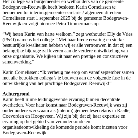
Het college van burgemeester en wethouders van de gemeente
Bodegraven-Reeuwijk heeft besloten Karin Cornelissen te
benoemen tot interim-gemeentesecretaris / algemeen directeur.
Cornelissen start 1 september 2025 bij de gemeente Bodegraven-
Reeuwijk en volgt hiermee Petra Timmermans op.
“Wij heten Karin van harte welkom,” zegt wethouder Elly de Vries
(P&O) namens het college. “Met haar brede ervaring en sterke
bestuurlijke kwaliteiten hebben wij er alle vertrouwen in dat zij een
belangrijke bijdrage zal leveren aan de verdere ontwikkeling van
onze organisatie. We kijken uit naar een prettige en constructieve
samenwerking.”
Karin Cornelissen: “Ik verheug me erop om vanaf september samen
met alle betrokken collega’s te bouwen aan de volgende fase in de
ontwikkeling van het prachtige Bodegraven-Reeuwijk!”
Achtergrond
Karin heeft ruime leidinggevende ervaring binnen decentrale
overheden. Voor haar komst naar Bodegraven-Reeuwijk was zij
onder andere werkzaam als (interim) gemeentesecretaris in Raalte,
Coevorden en Hoogeveen. Wij zijn blij dat zij haar expertise en
ervaring op het gebied van veranderkunde en
organisatieontwikkeling de komende periode komt inzetten voor
Bodegraven-Reeuwijk.