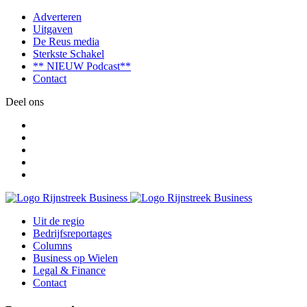
Adverteren
Uitgaven
De Reus media
Sterkste Schakel
** NIEUW Podcast**
Contact
Deel ons
Uit de regio
Bedrijfsreportages
Columns
Business op Wielen
Legal & Finance
Contact