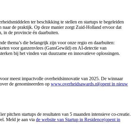
rheidsmiddelen ter beschikking te stellen en startups te begeleiden
en naar de praktijk. Op deze manier zorgt Zuid-Holland ervoor dat
in de provincie én daarbuiten.
de thema’s die belangrijk zijn voor onze regio en daarbuiten:
lketen voor ganzenvlees (GansGewild) en AI-detectie van
ersterken bij het vinden van duurzame en innovatieve oplossingen.
s voor meest impactvolle overheidsinnovatie van 2025. De winnaar
 over de genomineerden op
www.overheidsawards.nl(opent in nieuw
pitchen startups de resultaten van 5 maanden intensieve co-creatie.
rel. Meld je aan via
de website van Startup in Residence(opent in