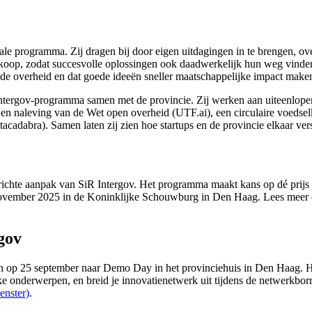
ale programma. Zij dragen bij door eigen uitdagingen in te brengen, ove
e inkoop, zodat succesvolle oplossingen ook daadwerkelijk hun weg vind
overheid en dat goede ideeën sneller maatschappelijke impact maken, 
 Intergov-programma samen met de provincie. Zij werken aan uiteenlopen
 en naleving van de Wet open overheid (UTF.ai), een circulaire voedse
atacadabra). Samen laten zij zien hoe startups en de provincie elkaar v
tgerichte aanpak van SiR Intergov. Het programma maakt kans op dé prij
 november 2025 in de Koninklijke Schouwburg in Den Haag. Lees meer
gov
 25 september naar Demo Day in het provinciehuis in Den Haag. Hier 
ke onderwerpen, en breid je innovatienetwerk uit tijdens de netwerkbor
enster)
.