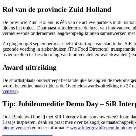
Rol van de provincie Zuid-Holland
De provincie Zuid-Holland is één van de actieve partners in dit nation
tijdens het traject. Daarnaast stimuleren ze de inzet van innovatiev
vernieuwende ondernemers laagdrempelig kunnen samenwerken met de 
Zo gingen op 8 september maar liefst 4 start-ups van start in het SiR
gezonde voeding in ziekenhuizen (The Food Directors), transparantie
rivierkreeften ter bescherming van biodiversiteit en waterkwaliteit (D
Award-uitreiking
De shortlistplaats onderstreept het landelijke belang en de toekoms
wordt bekendgemaakt tijdens de Overheidsawards-uitreiking op 27
venster)
.
Tip: Jubileumeditie Demo Day – SiR Inter
Ook Benieuwd hoe jij met SiR Intergov kunt samenwerken? Kom dan op
Laat je inspireren, denk en praat mee over belangrijke maatschappelij
nieuw venster)
en meer informatie:
www.intergov.nl(opent in nieuw v