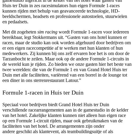
gamestudio ingericht in de kelder van het hotel waar gasten van
Huis ter Duin in zes racesimulators hun eigen Formule 1-races
kunnen rijden met behulp van geavanceerde technologie, HD-
beeldschermen, headsets en professionele autostoelen, stuurwielen
en pedaalsets.
Met dit zogeheten
sim racing
wordt Formule 1-racen voor iedereen
bereikbaar, legt Stokkermans uit. “Gasten van ons hotel kunnen er
racen, maar de studio kan ook worden afgehuurd door bedrijven om
er een eigen racecompetitie af te werken met hun klanten of hun
medewerkers. Zij kunnen bij ons zelf ervaren hoe het is om door de
Tarzanbocht te zeilen. Maar ook op de andere Formule 1-circuits in
de wereld kun je rijden. Zo bieden we onze gasten hier het beste van
twee werelden: die van de Formule 1 en van Grand Hotel Huis ter
Duin met alle faciliteiten, variërend van een borrel in de lounge tot
een diner in ons sterrenrestaurant Latour.”
Formule 1-racen in Huis ter Duin
Speciaal voor bedrijven biedt Grand Hotel Huis ter Duin
verschillende racearrangementen aan in de gamestudio in de kelder
van het hotel. Zakelijke klanten kunnen niet alleen hun eigen race
op een Formule 1-circuit rijden, maar ook gebruikmaken van de
faciliteiten van het hotel. De arrangementen zijn onder
andere geschikt als klantevent, als teambuildingsuitje of als