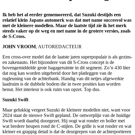
Ik heb het al eerder gememoreerd, dat Suzuki destijds een
relatief klein Japans automerk was dat met name succesvol was
met de kleinere modellen. Maar de laatste tijd zie ik het merk
steeds vaker op de weg en met name in de grotere versies, zoals
de S-Cross.
JOHN VROOM
, AUTOREDACTEUR
Een cross-over model dat de laatste jaren superpopulair is als gezins-
en zakenauto. Het bijzondere van dit S-Cross concept is de
bovengemiddelde grote bagageruimte in dit segment. Zo’n 430 liter
dat nog kan worden uitgebreid door het platleggen van de
rugleuning van de achterbank. Handig van dit netjes afgewerkte
laadruim is de dubbele bodem die in twee posities kan worden
benut. Het interieur is ook ruim van opzet. Top dus.
Suzuki Swift
Maar gelukkig vergeet Suzuki de kleinere modellen niet, want voor
2024 staat de nieuwe Swift gepland. De ontwerplijn van de huidige
Swift wordt daarbij doorgezet. Hij oogt wat ronder en boller met
wat bredere heupen rond de C-stijlen. De grille is wat ronder en wat
kleiner en grappig detail is dat de deurgrepen van de achterportieren