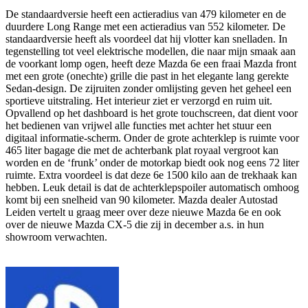
De standaardversie heeft een actieradius van 479 kilometer en de
duurdere Long Range met een actieradius van 552 kilometer. De
standaardversie heeft als voordeel dat hij vlotter kan snelladen. In
tegenstelling tot veel elektrische modellen, die naar mijn smaak aan
de voorkant lomp ogen, heeft deze Mazda 6e een fraai Mazda front
met een grote (onechte) grille die past in het elegante lang gerekte
Sedan-design. De zijruiten zonder omlijsting geven het geheel een
sportieve uitstraling. Het interieur ziet er verzorgd en ruim uit.
Opvallend op het dashboard is het grote touchscreen, dat dient voor
het bedienen van vrijwel alle functies met achter het stuur een
digitaal informatie-scherm. Onder de grote achterklep is ruimte voor
465 liter bagage die met de achterbank plat royaal vergroot kan
worden en de ‘frunk’ onder de motorkap biedt ook nog eens 72 liter
ruimte. Extra voordeel is dat deze 6e 1500 kilo aan de trekhaak kan
hebben. Leuk detail is dat de achterklepspoiler automatisch omhoog
komt bij een snelheid van 90 kilometer. Mazda dealer Autostad
Leiden vertelt u graag meer over deze nieuwe Mazda 6e en ook
over de nieuwe Mazda CX-5 die zij in december a.s. in hun
showroom verwachten.