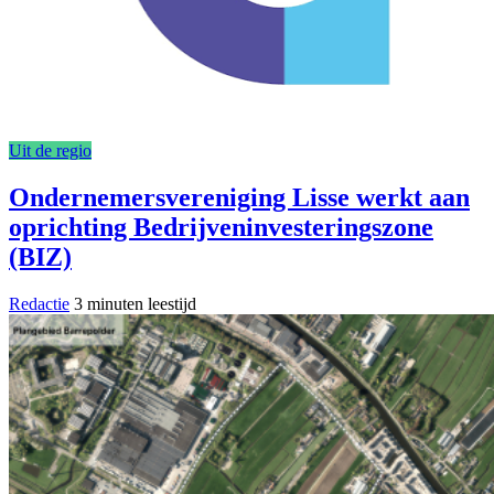
Uit de regio
Ondernemersvereniging Lisse werkt aan
oprichting Bedrijveninvesteringszone
(BIZ)
Redactie
3 minuten leestijd