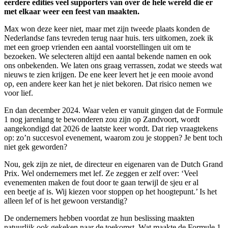
eerdere edities veel supporters van over de hele wereld die er
met elkaar weer een feest van maakten.
Max won deze keer niet, maar met zijn tweede plaats konden de
Nederlandse fans tevreden terug naar huis. ters uitkomen, zoek ik
met een groep vrienden een aantal voorstellingen uit om te
bezoeken. We selecteren altijd een aantal bekende namen en ook
ons onbekenden. We laten ons graag verrassen, zodat we steeds wat
nieuws te zien krijgen. De ene keer levert het je een mooie avond
op, een andere keer kan het je niet bekoren. Dat risico nemen we
voor lief.
En dan december 2024. Waar velen er vanuit gingen dat de Formule
1 nog jarenlang te bewonderen zou zijn op Zandvoort, wordt
aangekondigd dat 2026 de laatste keer wordt. Dat riep vraagtekens
op: zo’n succesvol evenement, waarom zou je stoppen? Je bent toch
niet gek geworden?
Nou, gek zijn ze niet, de directeur en eigenaren van de Dutch Grand
Prix. Wel ondernemers met lef. Ze zeggen er zelf over: ‘Veel
evenementen maken de fout door te gaan terwijl de sjeu er al
een beetje af is. Wij kiezen voor stoppen op het hoogtepunt.’ Is het
alleen lef of is het gewoon verstandig?
De ondernemers hebben voordat ze hun beslissing maakten
natuurlijk ook gekeken naar de toekomst. Wat maakte de Formule 1