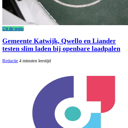
Uit de regio
Gemeente Katwijk, Qwello en Liander
testen slim laden bij openbare laadpalen
Redactie
4 minuten leestijd